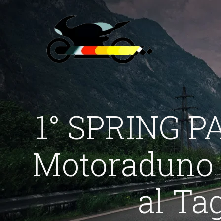
1° SPRING 
Motoraduno 
al Ta