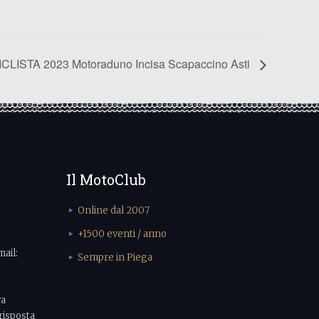
ISTA 2023 Motoraduno Incisa Scapaccino Asti
Il MotoClub
Online dal 2007
+1500 eventi / anno
mail:
Sempre in Piega
va
risposta