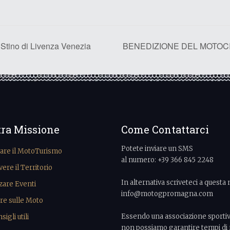
ino di Livenza Venezia
BENEDIZIONE DEL MOTOCICL
tra Missione
Come Contattarci
Potete inviare un SMS
vare il MotoTurismo
al numero: +39 366 845 2248
re il Territorio
In alternativa scriveteci a questa 
zare Eventi
info@motogpromagna.com
re sulle Moto
Essendo una associazione sporti
igli utili
non possiamo garantire tempi di 