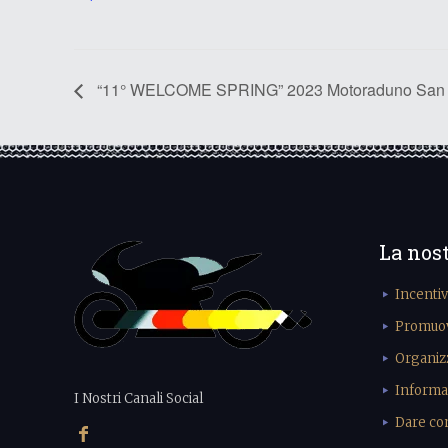
“11° WELCOME SPRING” 2023 Motoraduno San St
La nos
Incenti
Promuove
Organiz
Informa
I Nostri Canali Social
Dare cons