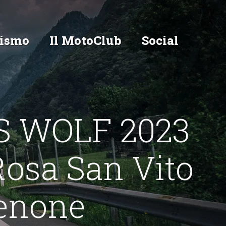
ismo
Il MotoClub
Social
S WOLF 2023
osa San Vito
denone