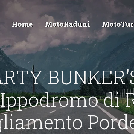
Home
MotoRaduni
MotoTur
PARTY BUNKER’
Ippodromo di R
gliamento Por