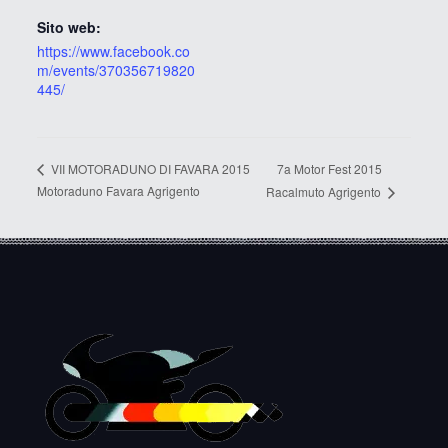
Sito web:
https://www.facebook.co
m/events/370356719820
445/
7a Motor Fest 2015
VII MOTORADUNO DI FAVARA 2015
Motoraduno Favara Agrigento
Racalmuto Agrigento