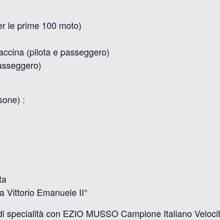
er le prime 100 moto)
accina (pilota e passeggero)
 passeggero)
sone) :
ta
 Vittorio Emanuele II°
ni di specialità con EZIO MUSSO Campione Italiano Veloci