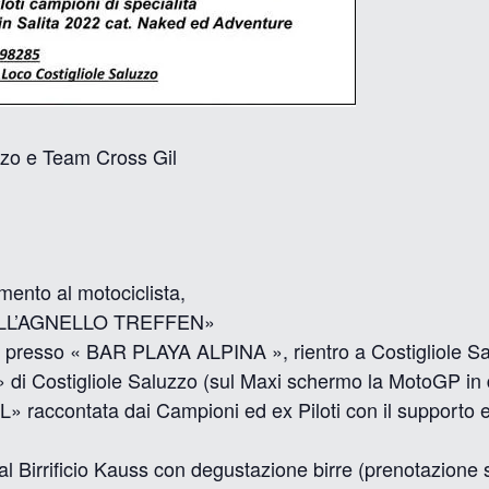
zzo e Team Cross Gil
ento al motociclista,
DELL’AGNELLO TREFFEN»
le presso « BAR PLAYA ALPINA », rientro a Costigliole S
 Costigliole Saluzzo (sul Maxi schermo la MotoGP in di
ccontata dai Campioni ed ex Piloti con il supporto e l
te al Birrificio Kauss con degustazione birre (prenotazion