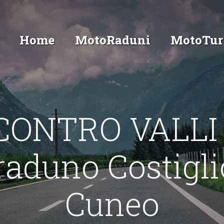
Home
MotoRaduni
MotoTur
CONTRO VALLI
aduno Costigli
Cuneo