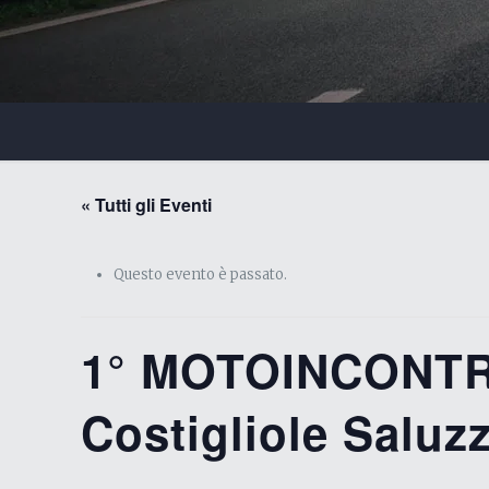
« Tutti gli Eventi
Questo evento è passato.
1° MOTOINCONTR
Costigliole Salu