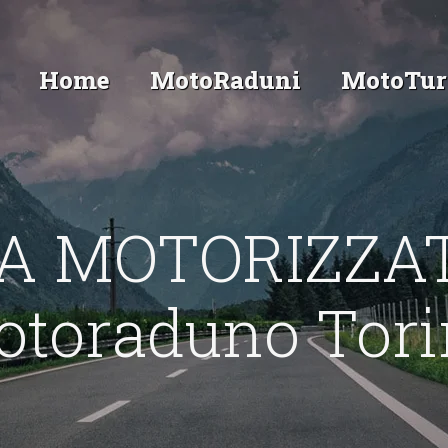
Home
MotoRaduni
MotoTur
A MOTORIZZAT
otoraduno Tori