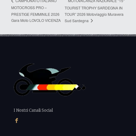
MOTOVACANZA NAZIONALE “15°
CAMPIONATO ITALIANO
MOTOCROSS PRO –
TOURIST TROPHY SARDEGNA IN
PRESTIGE FEMMINILE 2026
TOUR” 2026 Motoviaggio Muravera
Gara Moto LOVOLO VICENZA
Sud Sardegna
I Nostri Canali Social