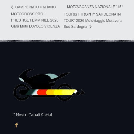
MOTOVACANZA NAZIONALE “15°
CAMPIONATO ITALIANO
MOTOCROSS PRO –
TOURIST TROPHY SARDEGNA IN
PRESTIGE FEMMINILE 2026
TOUR” 2026 Motoviaggio Muravera
Gara Moto LOVOLO VICENZA
Sud Sardegna
I Nostri Canali Social